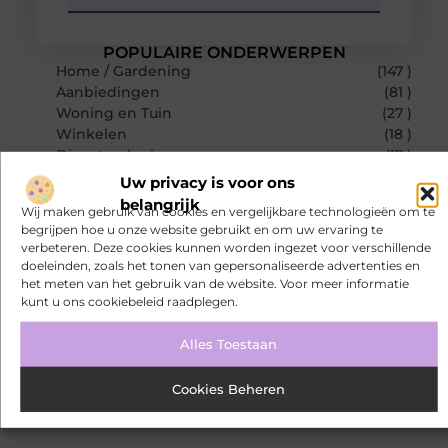
POPULAIRE ONDERWERPEN
Home / Gardening
(147 )
Aanbiedingen
(81 )
Woning en Tuin
(27 )
Winkelen
(18 )
Dienstverlening
(17 )
RECENTE BERICHTEN
Uw privacy is voor ons
De juiste biljarttafel kiezen voor thuis of op de zaak
belangrijk
Wij maken gebruik van cookies en vergelijkbare technologieën om te
begrijpen hoe u onze website gebruikt en om uw ervaring te
Bamboe T-shirts voor heren die koel blijven
verbeteren. Deze cookies kunnen worden ingezet voor verschillende
doeleinden, zoals het tonen van gepersonaliseerde advertenties en
Bamboe T-shirts voor heren die koel blijven
het meten van het gebruik van de website. Voor meer informatie
kunt u ons cookiebeleid raadplegen.
De kracht van visuele contentmarketing
Alles Toestaan
Slimme energieopslag tegen netcongestie
Creëer een kantoorinrichting die werkt
Cookies Beheren