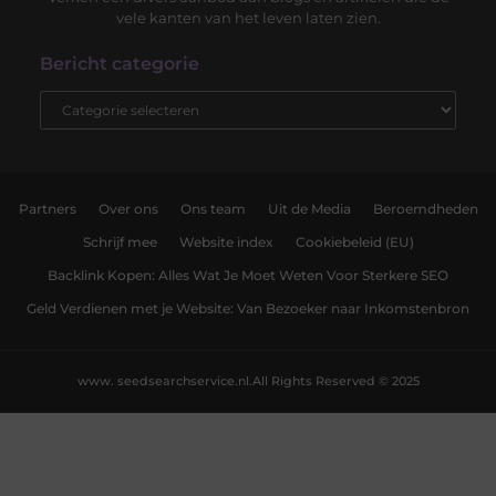
vele kanten van het leven laten zien.
Bericht categorie
Partners
Over ons
Ons team
Uit de Media
Beroemdheden
Schrijf mee
Website index
Cookiebeleid (EU)
Backlink Kopen: Alles Wat Je Moet Weten Voor Sterkere SEO
Geld Verdienen met je Website: Van Bezoeker naar Inkomstenbron
www. seedsearchservice.nl.
All Rights Reserved © 2025