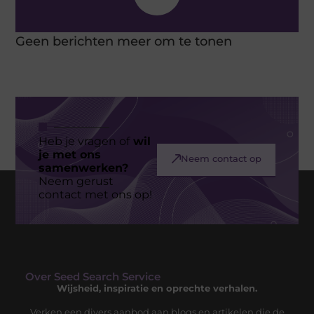
Geen berichten meer om te tonen
Heb je vragen of
wil
je met ons
Neem contact op
samenwerken?
Neem gerust
contact met ons op!
Over Seed Search Service
Wijsheid, inspiratie en oprechte verhalen.
Verken een divers aanbod aan blogs en artikelen die de