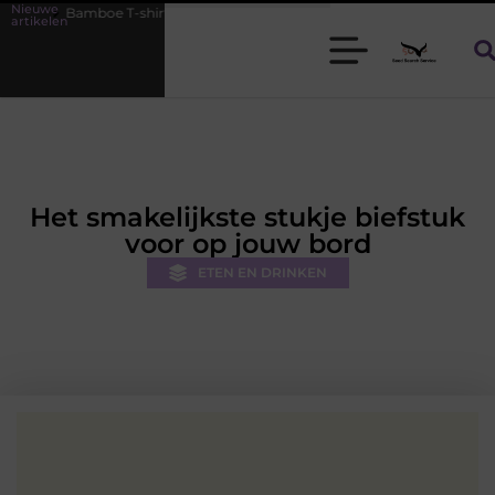
Nieuwe
-shirts voor heren die koel blijven
De kracht van visuele contentma
artikelen
Het smakelijkste stukje biefstuk
voor op jouw bord
ETEN EN DRINKEN