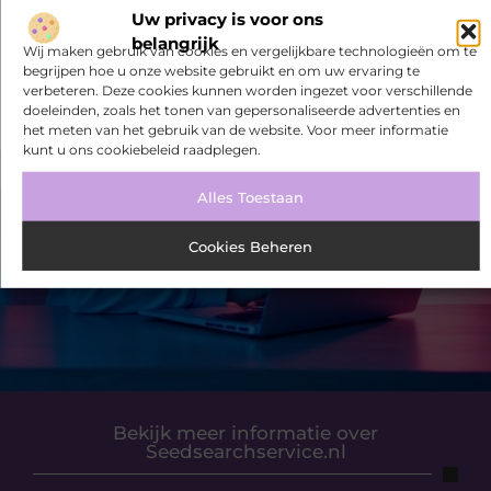
Uw privacy is voor ons
Slimme energieopslag tegen netcongestie
belangrijk
Wij maken gebruik van cookies en vergelijkbare technologieën om te
Creëer een kantoorinrichting die werkt
begrijpen hoe u onze website gebruikt en om uw ervaring te
verbeteren. Deze cookies kunnen worden ingezet voor verschillende
doeleinden, zoals het tonen van gepersonaliseerde advertenties en
het meten van het gebruik van de website. Voor meer informatie
kunt u ons cookiebeleid raadplegen.
Alles Toestaan
VORIGE
VOLGENDE
Wat zijn de voordelen van Scheidingsmediation Apeldoorn
Zonder problemen slagen met de theoriecursus van Gelijk Geslaagd
Cookies Beheren
Bekijk meer informatie over
Seedsearchservice.nl