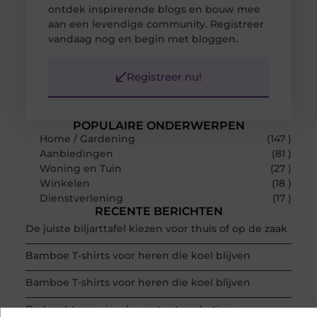
ontdek inspirerende blogs en bouw mee
aan een levendige community. Registreer
vandaag nog en begin met bloggen.
Registreer nu!
POPULAIRE ONDERWERPEN
Home / Gardening
(147 )
Aanbiedingen
(81 )
Woning en Tuin
(27 )
Winkelen
(18 )
Dienstverlening
(17 )
RECENTE BERICHTEN
De juiste biljarttafel kiezen voor thuis of op de zaak
Bamboe T-shirts voor heren die koel blijven
Bamboe T-shirts voor heren die koel blijven
De kracht van visuele contentmarketing