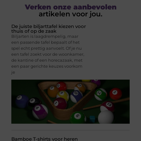
Verken onze aanbevolen
artikelen voor jou.
De juiste biljarttafel kiezen voor
thuis of op de zaak
Biljarten is laagdrempelig, maar
een passende tafel bepaalt of het
spel echt prettig aanvoelt. Of je nu
een tafel zoekt voor de woonkamer,
de kantine of een horecazaak, met
een paar gerichte keuzes voorkom
je
Bamboe T-shirts voor heren