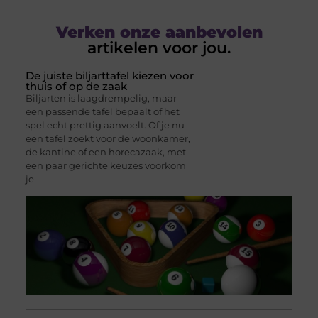
Verken onze aanbevolen
artikelen voor jou.
De juiste biljarttafel kiezen voor
thuis of op de zaak
Biljarten is laagdrempelig, maar
een passende tafel bepaalt of het
spel echt prettig aanvoelt. Of je nu
een tafel zoekt voor de woonkamer,
de kantine of een horecazaak, met
een paar gerichte keuzes voorkom
je