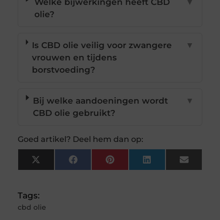
Welke bijwerkingen heeft CBD
▼
olie?
Is CBD olie veilig voor zwangere
▼
vrouwen en tijdens
borstvoeding?
Bij welke aandoeningen wordt
▼
CBD olie gebruikt?
Goed artikel? Deel hem dan op:
X
Facebook
Pinterest
LinkedIn
Email
(Twitter)
Tags:
cbd olie