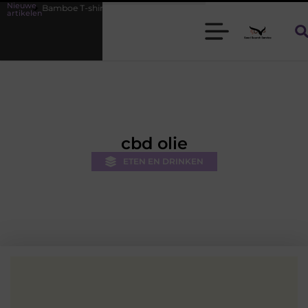
Nieuwe
e T-shirts voor heren die koel blijven
De kracht van visuele content
artikelen
cbd olie
ETEN EN DRINKEN