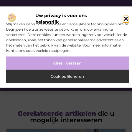
Bekijk meer informatie over
Seedsearchservice.nl
Uw privacy is voor ons
belangrijk
Wij maken gebruik van cookies en vergelijkbare technologieën om te
Ivonnedekoning.nl is dé plek voor algemene blogs over
begrijpen hoe u onze website gebruikt en om uw ervaring te
diverse onderwerpen. Of je nu op zoek bent naar
verbeteren. Deze cookies kunnen worden ingezet voor verschillende
inspiratie, je kennis wilt delen of een samenwerking
doeleinden, zoals het tonen van gepersonaliseerde advertenties en
het meten van het gebruik van de website. Voor meer informatie
wilt starten, bij ons ben je op de juiste plaats. Heb je
kunt u ons cookiebeleid raadplegen.
interesse om zelf te bloggen? Neem dan contact met
ons op en sluit je aan bij onze community.
Alles Toestaan
Over ons
Ons team
Cookies Beheren
Gerelateerde artikelen
die u
mogelijk interesseren