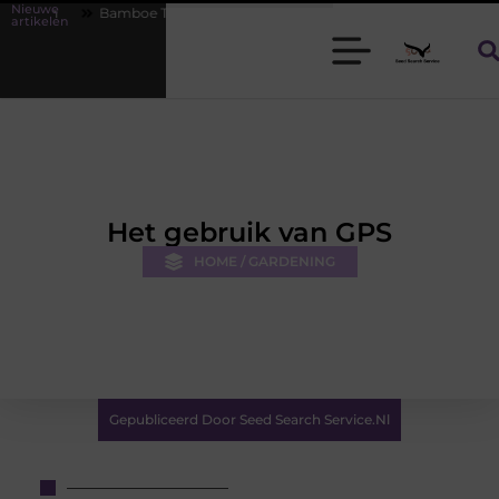
Nieuwe
mboe T-shirts voor heren die koel blijven
De kracht van visuele con
artikelen
Het gebruik van GPS
HOME / GARDENING
Gepubliceerd Door Seed Search Service.nl