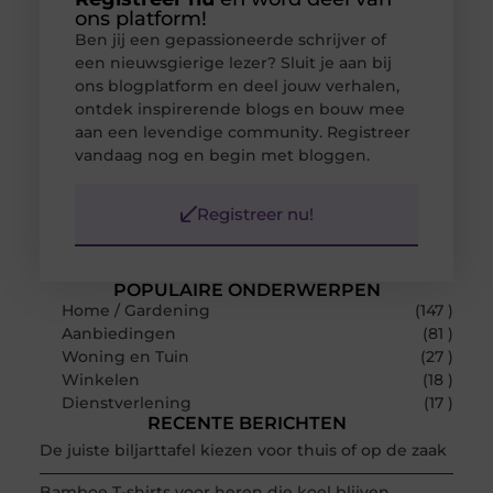
ons platform!
Ben jij een gepassioneerde schrijver of
een nieuwsgierige lezer? Sluit je aan bij
ons blogplatform en deel jouw verhalen,
ontdek inspirerende blogs en bouw mee
aan een levendige community. Registreer
vandaag nog en begin met bloggen.
Registreer nu!
POPULAIRE ONDERWERPEN
Home / Gardening
(147 )
Aanbiedingen
(81 )
Woning en Tuin
(27 )
Winkelen
(18 )
Dienstverlening
(17 )
RECENTE BERICHTEN
De juiste biljarttafel kiezen voor thuis of op de zaak
Bamboe T-shirts voor heren die koel blijven