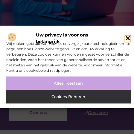
Uw privacy is voor ons
belangrijk
Wij maken gebruik van cookies en vergelijkbare technologieën om te
Bekijk meer informatie over
begrijpen hoe u onze website gebruikt en om uw ervaring te
Seedsearchservice.nl
verbeteren. Deze cookies kunnen worden ingezet voor verschillende
doeleinden, zoals het tonen van gepersonaliseerde advertenties en
Ivonnedekoning.nl is dé plek voor algemene blogs over
het meten van het gebruik van de website. Voor meer informatie
kunt u ons cookiebeleid raadplegen.
diverse onderwerpen. Of je nu op zoek bent naar
inspiratie, je kennis wilt delen of een samenwerking
Alles Toestaan
wilt starten, bij ons ben je op de juiste plaats. Heb je
interesse om zelf te bloggen? Neem dan contact met
ons op en sluit je aan bij onze community.
Cookies Beheren
Over ons
Ons team