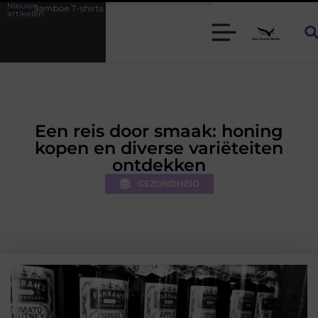
Nieuwe
rts voor heren die koel blijven
De kracht van visuele contentmarket
artikelen
Een reis door smaak: honing
kopen en diverse variëteiten
ontdekken
GEZONDHEID