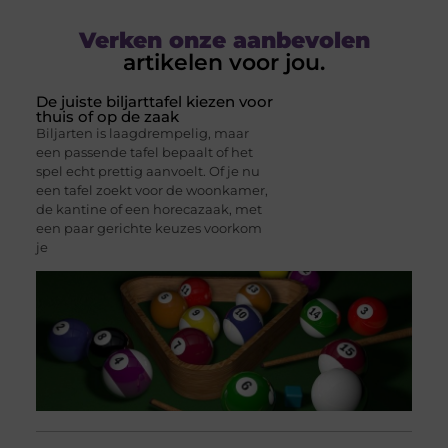
Verken onze aanbevolen
artikelen voor jou.
De juiste biljarttafel kiezen voor
thuis of op de zaak
Biljarten is laagdrempelig, maar
een passende tafel bepaalt of het
spel echt prettig aanvoelt. Of je nu
een tafel zoekt voor de woonkamer,
de kantine of een horecazaak, met
een paar gerichte keuzes voorkom
je