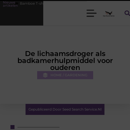
Nieuwe
 T-shirts voor heren die koel blijven
De kracht van visuele content
artikelen
De lichaamsdroger als
badkamerhulpmiddel voor
ouderen
HOME / GARDENING
Gepubliceerd Door Seed Search Service.nl