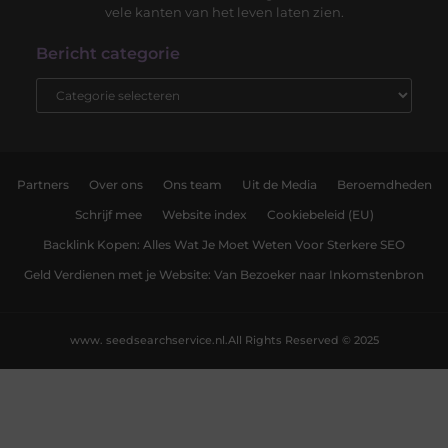
vele kanten van het leven laten zien.
Bericht categorie
Partners
Over ons
Ons team
Uit de Media
Beroemdheden
Schrijf mee
Website index
Cookiebeleid (EU)
Backlink Kopen: Alles Wat Je Moet Weten Voor Sterkere SEO
Geld Verdienen met je Website: Van Bezoeker naar Inkomstenbron
www. seedsearchservice.nl.
All Rights Reserved © 2025