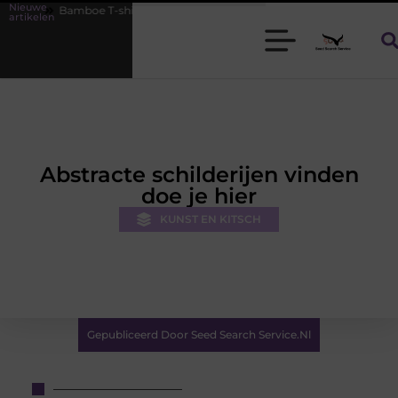
Nieuwe
 T-shirts voor heren die koel blijven
De kracht van visuele content
artikelen
Abstracte schilderijen vinden
doe je hier
KUNST EN KITSCH
Gepubliceerd Door Seed Search Service.nl