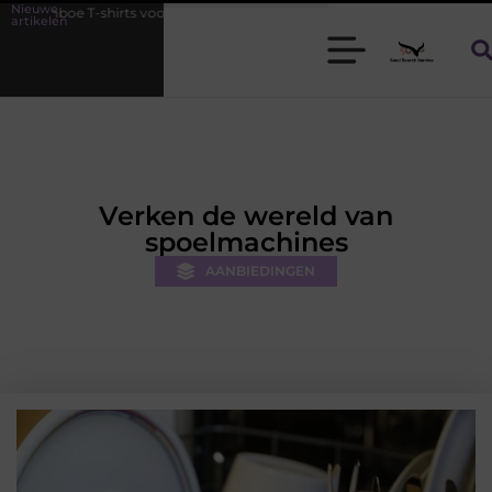
Nieuwe
voor heren die koel blijven
De kracht van visuele contentmarketing
artikelen
Verken de wereld van
spoelmachines
AANBIEDINGEN