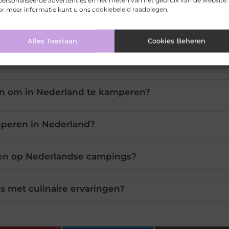
ersonaliseerde advertenties en het meten van het gebruik van de website.
r meer informatie kunt u ons cookiebeleid raadplegen.
Alles Toestaan
Cookies Beheren
kamperen en glamping in Nederland?
en om in Nederland te kamperen?
mperen in Nederland?
gen op Nederlandse campings?
s met culinaire ervaringen?