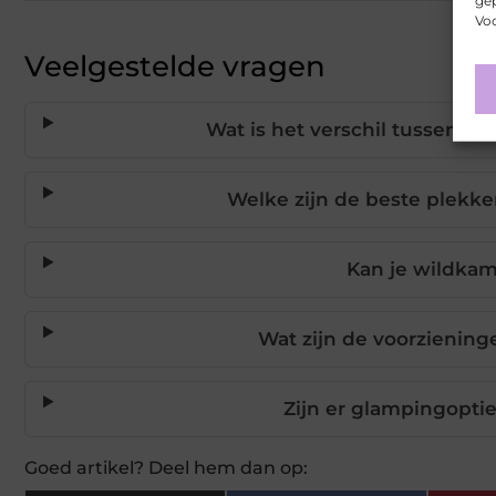
gep
Voo
Veelgestelde vragen
Wat is het verschil tussen 
Welke zijn de beste plekk
Kan je wildka
Wat zijn de voorzienin
Zijn er glampingoptie
Goed artikel? Deel hem dan op: