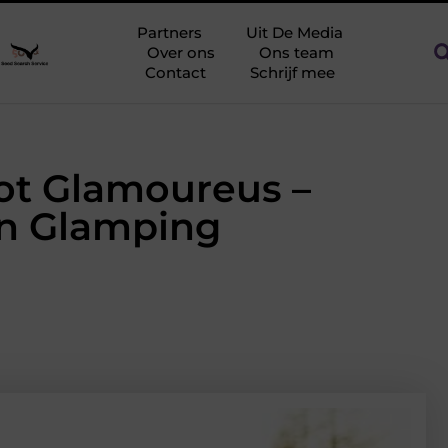
g tegen netcongestie
Creëer een kantoorinrichting die werkt
Partners
Uit De Media
Over ons
Ons team
Contact
Schrijf mee
ot Glamoureus –
n Glamping