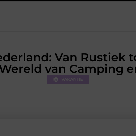
De kracht van visuele contentmarketing
Slimme energieopsla
derland: Van Rustiek t
 Wereld van Camping e
VAKANTIE