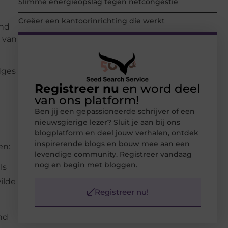
Slimme energieopslag tegen netcongestie
Creëer een kantoorinrichting die werkt
and
 van
dges
Registreer nu
en word deel
van ons platform!
Ben jij een gepassioneerde schrijver of een
nieuwsgierige lezer? Sluit je aan bij ons
blogplatform en deel jouw verhalen, ontdek
inspirerende blogs en bouw mee aan een
en:
levendige community. Registreer vandaag
nog en begin met bloggen.
ls
ilde
Registreer nu!
nd