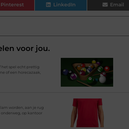
Pinterest
LinkedIn
Email
elen voor jou.
 het spel echt prettig
ine of een horecazaak,
klam worden, aan je rug
rt onderweg, op kantoor