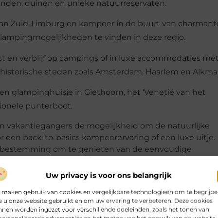
nden, duinen en unieke natuurreservaten.
 van Zuid-Limburg en kampeer in de buurt van charmant
 glampingmogelijkheden te vinden in deze regio.
t en verblijf op campings of in luxe accommodaties me
 historische steden zoals Amsterdam, Haarlem en Alkma
n een glampinghuisje in Giethoorn, het ‘Venetië van het
ionele punterboot.
n vakantiegangers de mogelijkheid om de natuurlijke
or een back-to-basics kampeerervaring of een luxe uitje.
eale bestemming om te genieten van de eenvoudige
 comfort. Waar je ook voor kiest, een onvergetelijke vak
Uw privacy is voor ons belangrijk
 maken gebruik van cookies en vergelijkbare technologieën om te begrijp
 u onze website gebruikt en om uw ervaring te verbeteren. Deze cookies
nen worden ingezet voor verschillende doeleinden, zoals het tonen van