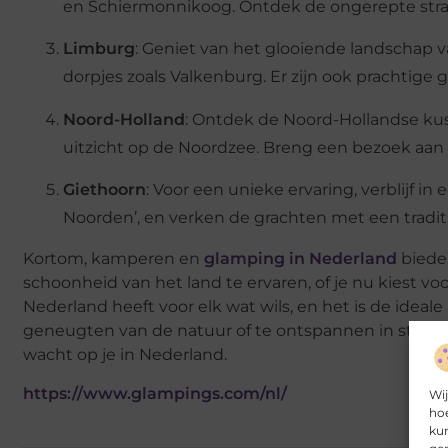
en Schiermonnikoog. Ontdek de ongerepte stra
Limburg
: Geniet van het glooiende landschap
dorpjes zoals Valkenburg. Er zijn ook prachtige
Noord-Holland
: Ontdek de Noord-Hollandse kus
uitzicht op de Noordzee. Breng een bezoek aan
Giethoorn
: Voor een unieke ervaring, verblijf i
Noorden’, en verken de grachten met een tradit
Kortom, kamperen en
glamping in Nederland
biede
schoonheid van het land te ervaren, of je nu kiest vo
Nederland heeft voor elk wat wils, en het is de id
geneugten van de natuur of te ontspannen in stijl en
wacht op je in Nederland.
https://www.glampings.com/nl/
Wij
hoe
kun