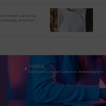
klam worden, aan je rug
rt onderweg, op kantoor
VORIGE
Call-to-Action: Een Gids voor Webdesigners