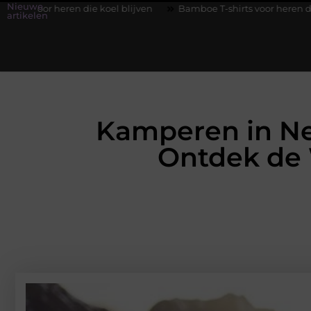
Nieuwe
ie koel blijven
Bamboe T-shirts voor heren die koel blijven
artikelen
Kamperen in Ne
Ontdek de