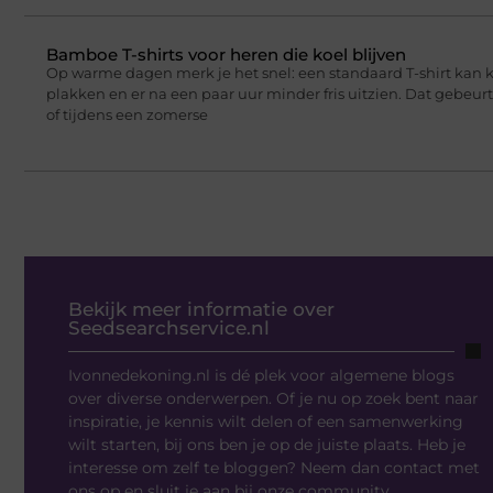
Bamboe T-shirts voor heren die koel blijven
Op warme dagen merk je het snel: een standaard T-shirt kan 
plakken en er na een paar uur minder fris uitzien. Dat gebeu
of tijdens een zomerse
Bekijk meer informatie over
Seedsearchservice.nl
Ivonnedekoning.nl is dé plek voor algemene blogs
over diverse onderwerpen. Of je nu op zoek bent naar
inspiratie, je kennis wilt delen of een samenwerking
wilt starten, bij ons ben je op de juiste plaats. Heb je
interesse om zelf te bloggen? Neem dan contact met
ons op en sluit je aan bij onze community.