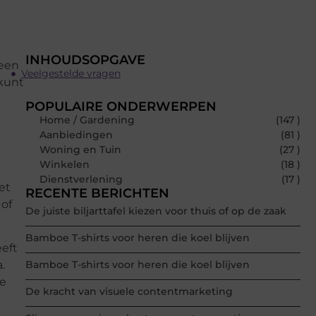
INHOUDSOPGAVE
 een
Veelgestelde vragen
 kunt
POPULAIRE ONDERWERPEN
Home / Gardening
(147 )
Aanbiedingen
(81 )
Woning en Tuin
(27 )
Winkelen
(18 )
Dienstverlening
(17 )
et
RECENTE BERICHTEN
 of
De juiste biljarttafel kiezen voor thuis of op de zaak
Bamboe T-shirts voor heren die koel blijven
eft
Bamboe T-shirts voor heren die koel blijven
.
je
De kracht van visuele contentmarketing