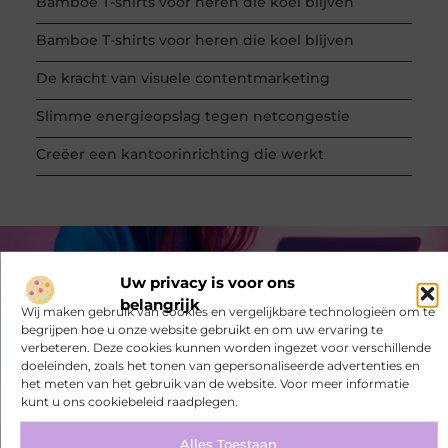
Bamboe T-shirts voor heren die koel blijven
Bamboe T-shirts voor heren die koel blijven
De kracht van visuele contentmarketing
Slimme energieopslag tegen netcongestie
Creëer een kantoorinrichting die werkt
VORIGE
VOLGENDE
Uw privacy is voor ons
De kosten van een dakkapel
Houtworm aanpakken met Embasol
belangrijk
Wij maken gebruik van cookies en vergelijkbare technologieën om te
begrijpen hoe u onze website gebruikt en om uw ervaring te
verbeteren. Deze cookies kunnen worden ingezet voor verschillende
doeleinden, zoals het tonen van gepersonaliseerde advertenties en
het meten van het gebruik van de website. Voor meer informatie
kunt u ons cookiebeleid raadplegen.
Alles Toestaan