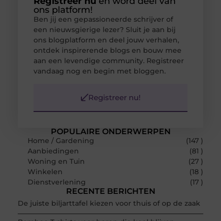
Registreer nu
en word deel van
ons platform!
Ben jij een gepassioneerde schrijver of
een nieuwsgierige lezer? Sluit je aan bij
ons blogplatform en deel jouw verhalen,
ontdek inspirerende blogs en bouw mee
aan een levendige community. Registreer
vandaag nog en begin met bloggen.
Registreer nu!
POPULAIRE ONDERWERPEN
Home / Gardening
(147 )
Aanbiedingen
(81 )
Woning en Tuin
(27 )
Winkelen
(18 )
Dienstverlening
(17 )
RECENTE BERICHTEN
De juiste biljarttafel kiezen voor thuis of op de zaak