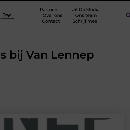
slag tegen netcongestie
Creëer een kantoorinrichting die werk
Partners
Uit De Media
Over ons
Ons team
Contact
Schrijf mee
rs bij Van Lennep