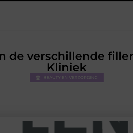
De kracht van visuele contentmarketing
Slimme energieop
n de verschillende fille
Kliniek
BEAUTY EN VERZORGING