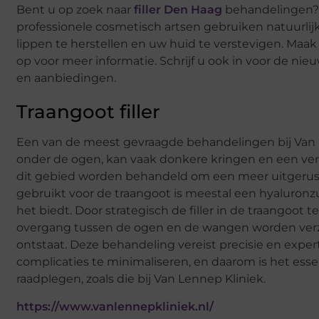
Bent u op zoek naar
filler Den Haag
behandelingen? D
professionele cosmetisch artsen gebruiken natuurlijk
lippen te herstellen en uw huid te verstevigen. Maa
op voor meer informatie. Schrijf u ook in voor de nie
en aanbiedingen.
Traangoot filler
Een van de meest gevraagde behandelingen bij Van 
onder de ogen, kan vaak donkere kringen en een verm
dit gebied worden behandeld om een meer uitgeruste 
gebruikt voor de traangoot is meestal een hyaluronzu
het biedt. Door strategisch de filler in de traangoot
overgang tussen de ogen en de wangen worden verz
ontstaat. Deze behandeling vereist precisie en exper
complicaties te minimaliseren, en daarom is het esse
raadplegen, zoals die bij Van Lennep Kliniek.
https://www.vanlennepkliniek.nl/