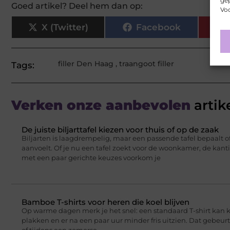
gep
Goed artikel? Deel hem dan op:
Voo
X (Twitter)
Facebook
filler Den Haag
,
traangoot filler
Tags:
Verken onze aanbevolen
artik
De juiste biljarttafel kiezen voor thuis of op de zaak
Biljarten is laagdrempelig, maar een passende tafel bepaalt of
aanvoelt. Of je nu een tafel zoekt voor de woonkamer, de kant
met een paar gerichte keuzes voorkom je
Bamboe T-shirts voor heren die koel blijven
Op warme dagen merk je het snel: een standaard T-shirt kan 
plakken en er na een paar uur minder fris uitzien. Dat gebeu
of tijdens een zomerse