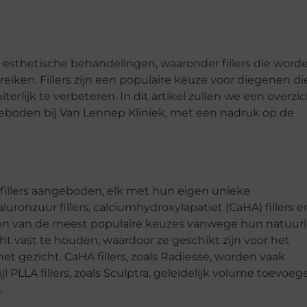
n esthetische behandelingen, waaronder fillers die word
iken. Fillers zijn een populaire keuze voor diegenen di
erlijk te verbeteren. In dit artikel zullen we een overzi
geboden bij Van Lennep Kliniek, met een nadruk op de
 fillers aangeboden, elk met hun eigen unieke
onzuur fillers, calciumhydroxylapatiet (CaHA) fillers e
jn een van de meest populaire keuzes vanwege hun natuurl
vast te houden, waardoor ze geschikt zijn voor het
et gezicht. CaHA fillers, zoals Radiesse, worden vaak
l PLLA fillers, zoals Sculptra, geleidelijk volume toevoeg
.