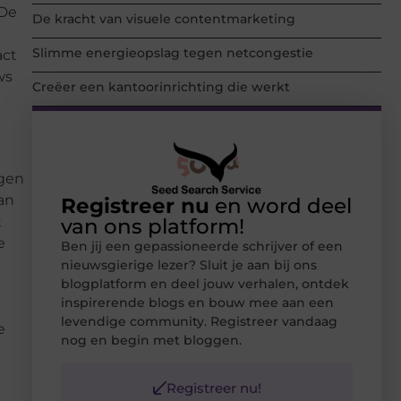
 De
De kracht van visuele contentmarketing
Slimme energieopslag tegen netcongestie
act
ws
Creëer een kantoorinrichting die werkt
egen
an
Registreer nu
en word deel
t
van ons platform!
e
Ben jij een gepassioneerde schrijver of een
nieuwsgierige lezer? Sluit je aan bij ons
blogplatform en deel jouw verhalen, ontdek
inspirerende blogs en bouw mee aan een
levendige community. Registreer vandaag
e
nog en begin met bloggen.
Registreer nu!