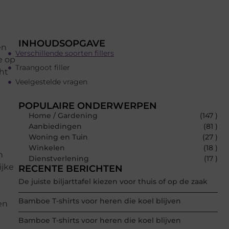
INHOUDSOPGAVE
en
Verschillende soorten fillers
e op
Traangoot filler
cht
Veelgestelde vragen
POPULAIRE ONDERWERPEN
Home / Gardening
(147 )
Aanbiedingen
(81 )
Woning en Tuin
(27 )
Winkelen
(18 )
n
Dienstverlening
(17 )
ijke
RECENTE BERICHTEN
De juiste biljarttafel kiezen voor thuis of op de zaak
Bamboe T-shirts voor heren die koel blijven
en
Bamboe T-shirts voor heren die koel blijven