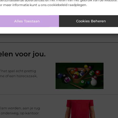
ersonaliseerde advertenties en het meten van het gebruik van de website.
r meer informatie kunt u ons cookiebeleid raadplegen.
Pinterest
LinkedIn
Email
Alles Toestaan
Cookies Beheren
elen voor jou.
 het spel echt prettig
ine of een horecazaak,
klam worden, aan je rug
rt onderweg, op kantoor