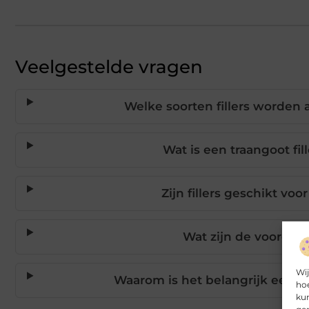
Veelgestelde vragen
Welke soorten fillers worden
Wat is een traangoot fil
Zijn fillers geschikt vo
Wat zijn de voordele
Wij
Waarom is het belangrijk een ge
hoe
kun