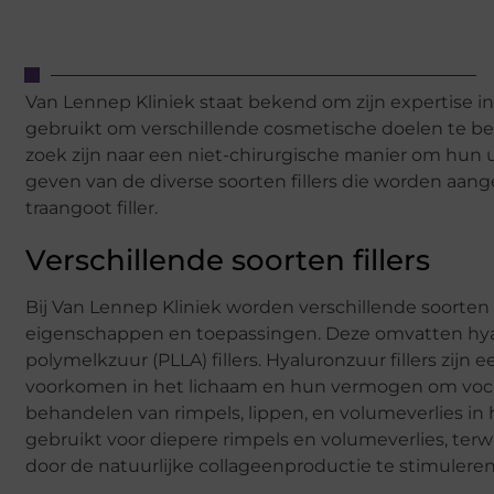
Van Lennep Kliniek staat bekend om zijn expertise i
gebruikt om verschillende cosmetische doelen te bere
zoek zijn naar een niet-chirurgische manier om hun uit
geven van de diverse soorten fillers die worden aan
traangoot filler.
Verschillende soorten fillers
Bij Van Lennep Kliniek worden verschillende soorten
eigenschappen en toepassingen. Deze omvatten hyalur
polymelkzuur (PLLA) fillers. Hyaluronzuur fillers zi
voorkomen in het lichaam en hun vermogen om vocht 
behandelen van rimpels, lippen, en volumeverlies in h
gebruikt voor diepere rimpels en volumeverlies, terwij
door de natuurlijke collageenproductie te stimuleren