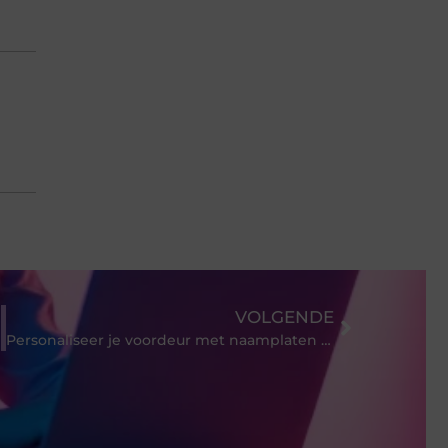
VOLGENDE
Personaliseer je voordeur met naamplaten en huisnummers van Naambordkopen.nl