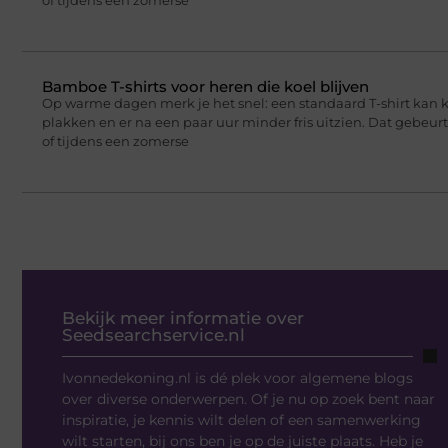
Bamboe T-shirts voor heren die koel blijven
Op warme dagen merk je het snel: een standaard T-shirt kan 
plakken en er na een paar uur minder fris uitzien. Dat gebeu
of tijdens een zomerse
Bekijk meer informatie over
Seedsearchservice.nl
Ivonnedekoning.nl is dé plek voor algemene blogs
over diverse onderwerpen. Of je nu op zoek bent naar
inspiratie, je kennis wilt delen of een samenwerking
wilt starten, bij ons ben je op de juiste plaats. Heb je