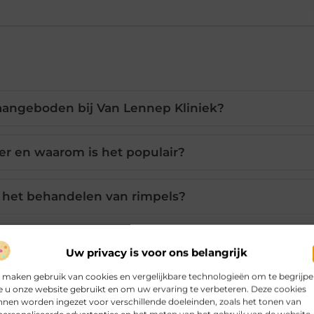
 aangeboden bij Van Lennep Kliniek?
ler en waarom is het populair?
or het behandelen van rimpels?
n van hyaluronzuur fillers?
Uw privacy is voor ons belangrijk
 maken gebruik van cookies en vergelijkbare technologieën om te begrijp
kwalificeerde professional te kiezen?
 u onze website gebruikt en om uw ervaring te verbeteren. Deze cookies
nen worden ingezet voor verschillende doeleinden, zoals het tonen van