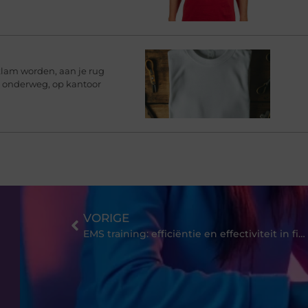
klam worden, aan je rug
rt onderweg, op kantoor
VORIGE
EMS training: efficiëntie en effectiviteit in fitness