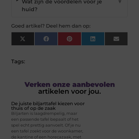
Wat zijn de voordelen voor je
▼
huid?
Goed artikel? Deel hem dan op:
X
Facebook
Pinterest
LinkedIn
Email
(Twitter)
Tags:
Verken onze aanbevolen
artikelen voor jou.
De juiste biljarttafel kiezen voor
thuis of op de zaak
Biljarten is laagdrempelig, maar
een passende tafel bepaalt of het
spel echt prettig aanvoelt. Of je nu
een tafel zoekt voor de woonkamer,
de kantine of een horecazaak, met