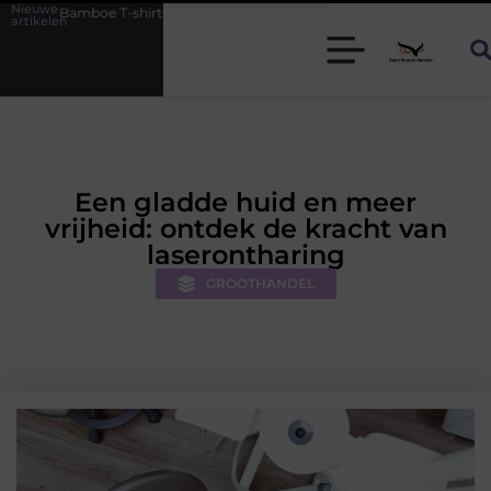
Nieuwe
irts voor heren die koel blijven
De kracht van visuele contentmarke
artikelen
Een gladde huid en meer
vrijheid: ontdek de kracht van
laserontharing
GROOTHANDEL