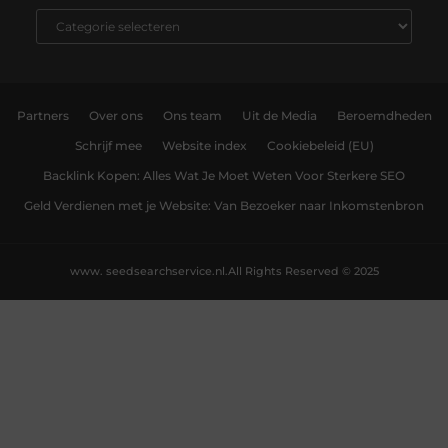
Partners
Over ons
Ons team
Uit de Media
Beroemdheden
Schrijf mee
Website index
Cookiebeleid (EU)
Backlink Kopen: Alles Wat Je Moet Weten Voor Sterkere SEO
Geld Verdienen met je Website: Van Bezoeker naar Inkomstenbron
www. seedsearchservice.nl.
All Rights Reserved © 2025