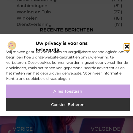
Aanbiedingen
(81 )
Woning en Tuin
(27 )
Winkelen
(18 )
Dienstverlening
(17 )
RECENTE BERICHTEN
De juiste biljarttafel kiezen voor thuis of op de zaak
Uw privacy is voor ons
Bamboe T-shirts voor heren die koel blijven
belangrijk
Wij maken gebruik van cookies en vergelijkbare technologieën om te
begrijpen hoe u onze website gebruikt en om uw ervaring te
Bamboe T-shirts voor heren die koel blijven
verbeteren. Deze cookies kunnen worden ingezet voor verschillende
doeleinden, zoals het tonen van gepersonaliseerde advertenties en
De kracht van visuele contentmarketing
het meten van het gebruik van de website. Voor meer informatie
kunt u ons cookiebeleid raadplegen.
Slimme energieopslag tegen netcongestie
Alles Toestaan
Creëer een kantoorinrichting die werkt
Cookies Beheren
VORIGE
VOLGENDE