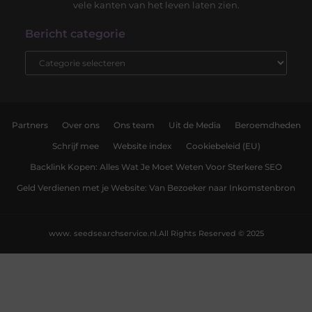
vele kanten van het leven laten zien.
Bericht categorie
Partners
Over ons
Ons team
Uit de Media
Beroemdheden
Schrijf mee
Website index
Cookiebeleid (EU)
Backlink Kopen: Alles Wat Je Moet Weten Voor Sterkere SEO
Geld Verdienen met je Website: Van Bezoeker naar Inkomstenbron
www. seedsearchservice.nl.
All Rights Reserved © 2025