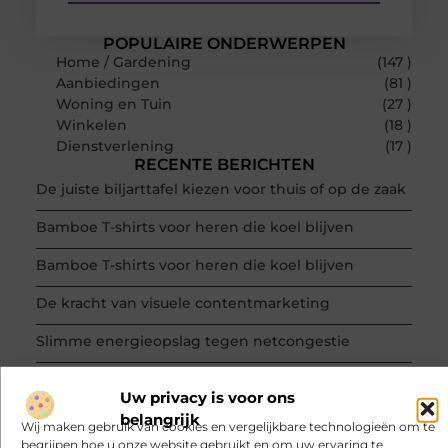
POPULAIRE ONDERWERPEN
Home / Gardening
(147 )
Aanbiedingen
(81 )
Woning en Tuin
(27 )
Winkelen
(18 )
Dienstverlening
(17 )
RECENTE BERICHTEN
De juiste biljarttafel kiezen voor thuis of op de zaak
Bamboe T-shirts voor heren die koel blijven
Bamboe T-shirts voor heren die koel blijven
De kracht van visuele contentmarketing
Slimme energieopslag tegen netcongestie
Creëer een kantoorinrichting die werkt
Uw privacy is voor ons
belangrijk
Wij maken gebruik van cookies en vergelijkbare technologieën om te
begrijpen hoe u onze website gebruikt en om uw ervaring te