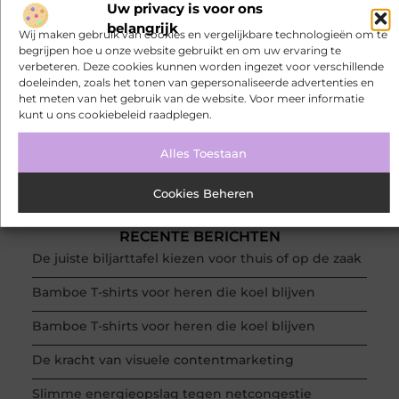
aan een levendige community. Registreer
Uw privacy is voor ons
vandaag nog en begin met bloggen.
belangrijk
Wij maken gebruik van cookies en vergelijkbare technologieën om te
begrijpen hoe u onze website gebruikt en om uw ervaring te
Registreer nu!
verbeteren. Deze cookies kunnen worden ingezet voor verschillende
doeleinden, zoals het tonen van gepersonaliseerde advertenties en
het meten van het gebruik van de website. Voor meer informatie
kunt u ons cookiebeleid raadplegen.
POPULAIRE ONDERWERPEN
Home / Gardening
(147 )
Alles Toestaan
Aanbiedingen
(81 )
Woning en Tuin
(27 )
Cookies Beheren
Winkelen
(18 )
Dienstverlening
(17 )
RECENTE BERICHTEN
De juiste biljarttafel kiezen voor thuis of op de zaak
Bamboe T-shirts voor heren die koel blijven
Bamboe T-shirts voor heren die koel blijven
De kracht van visuele contentmarketing
Slimme energieopslag tegen netcongestie