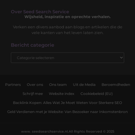
Over Seed Search Service
Wijsheid, inspiratie en oprechte verhalen.
Verken een divers aanbod aan blogs en artikelen die de
vele kanten van het leven laten zien.
Bericht categorie
Partners
Over ons
Ons team
Uit de Media
Beroemdheden
Schrijf mee
Website index
Cookiebeleid (EU)
Backlink Kopen: Alles Wat Je Moet Weten Voor Sterkere SEO
Geld Verdienen met je Website: Van Bezoeker naar Inkomstenbron
www. seedsearchservice.nl.
All Rights Reserved © 2025