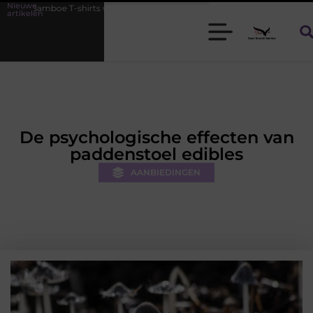
Nieuwe
ts voor heren die koel blijven
De kracht van visuele contentmarketi
artikelen
De psychologische effecten van
paddenstoel edibles
AANBIEDINGEN