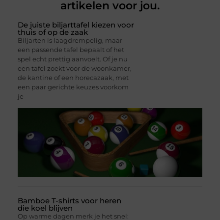
artikelen voor jou.
De juiste biljarttafel kiezen voor
thuis of op de zaak
Biljarten is laagdrempelig, maar
een passende tafel bepaalt of het
spel echt prettig aanvoelt. Of je nu
een tafel zoekt voor de woonkamer,
de kantine of een horecazaak, met
een paar gerichte keuzes voorkom
je
Bamboe T-shirts voor heren
die koel blijven
Op warme dagen merk je het snel: