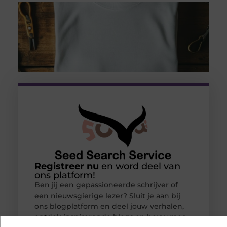
Registreer nu
en word deel van
ons platform!
Ben jij een gepassioneerde schrijver of
een nieuwsgierige lezer? Sluit je aan bij
ons blogplatform en deel jouw verhalen,
ontdek inspirerende blogs en bouw mee